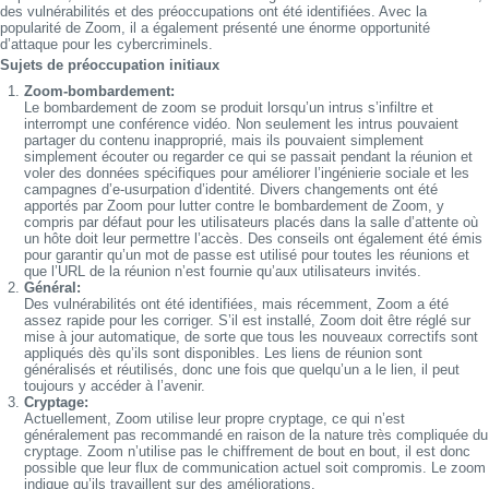
des vulnérabilités et des préoccupations ont été identifiées. Avec la
popularité de Zoom, il a également présenté une énorme opportunité
d’attaque pour les cybercriminels.
Sujets de préoccupation initiaux
Zoom-bombardement:
Le bombardement de zoom se produit lorsqu’un intrus s’infiltre et
interrompt une conférence vidéo. Non seulement les intrus pouvaient
partager du contenu inapproprié, mais ils pouvaient simplement
simplement écouter ou regarder ce qui se passait pendant la réunion et
voler des données spécifiques pour améliorer l’ingénierie sociale et les
campagnes d’e-usurpation d’identité. Divers changements ont été
apportés par Zoom pour lutter contre le bombardement de Zoom, y
compris par défaut pour les utilisateurs placés dans la salle d’attente où
un hôte doit leur permettre l’accès. Des conseils ont également été émis
pour garantir qu’un mot de passe est utilisé pour toutes les réunions et
que l’URL de la réunion n’est fournie qu’aux utilisateurs invités.
Général:
Des vulnérabilités ont été identifiées, mais récemment, Zoom a été
assez rapide pour les corriger. S’il est installé, Zoom doit être réglé sur
mise à jour automatique, de sorte que tous les nouveaux correctifs sont
appliqués dès qu’ils sont disponibles. Les liens de réunion sont
généralisés et réutilisés, donc une fois que quelqu’un a le lien, il peut
toujours y accéder à l’avenir.
Cryptage:
Actuellement, Zoom utilise leur propre cryptage, ce qui n’est
généralement pas recommandé en raison de la nature très compliquée du
cryptage. Zoom n’utilise pas le chiffrement de bout en bout, il est donc
possible que leur flux de communication actuel soit compromis. Le zoom
indique qu’ils travaillent sur des améliorations.