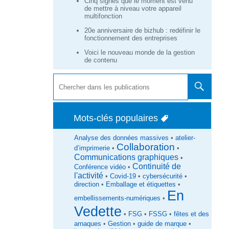
Cinq signes que le moment est venu
de mettre à niveau votre appareil
multifonction
20e anniversaire de bizhub : redéfinir le
fonctionnement des entreprises
Voici le nouveau monde de la gestion
de contenu
Mots-clés populaires
Analyse des données massives
•
atelier-
Collaboration
d’imprimerie
•
•
Communications graphiques
•
Continuité de
Conférence vidéo
•
l'activité
•
Covid-19
•
cybersécurité
•
direction
•
Emballage et étiquettes
•
En
embellissements-numériques
•
Vedette
•
FSG
•
FSSG
•
fêtes et des
arnaques
•
Gestion
•
guide de marque
•